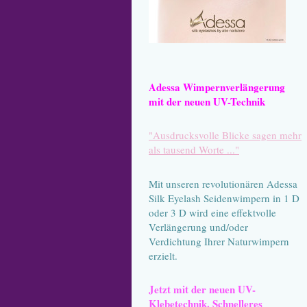
Adessa Wimpernverlängerung
mit der neuen UV-Technik
"Ausdrucksvolle Blicke sagen mehr
als tausend Worte ..."
Mit unseren revolutionären Adessa
Silk Eyelash Seidenwimpern in 1 D
oder 3 D wird eine effektvolle
Verlängerung und/oder
Verdichtung Ihrer Naturwimpern
erzielt.
Jetzt mit der neuen UV-
Klebetechnik. Schnelleres