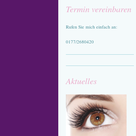
Termin vereinbaren
Rufen Sie mich einfach an:
0177/2680420
Aktuelles