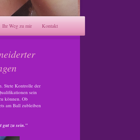
Ihr Weg zu mir
Kontakt
neiderter
ungen
. Stete Kontrolle der
alifikationen sein
 zu können. Ob
ets am Ball zubleiben
 gut zu sein."