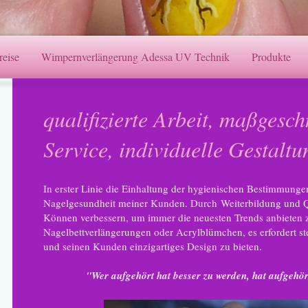
reise
Wimpernverlängerung Adessa UV Technik
Produkte
qualifizierte Arbeit, maßgesch
Service, individuelle Gestalt
In erster Linie die Einhaltung der hygienischen Bestimmungen
Nagelgesundheit meiner Kunden. Durch Weiterbildung und Qu
Können verbessern, um immer die neuesten Trends anbieten
Nagelbettverlängerungen oder Acrylblümchen, es erfordert st
und seinen Kunden einzigartiges Design zu bieten.
"Wer aufgehört hat besser zu werden, hat aufgehört